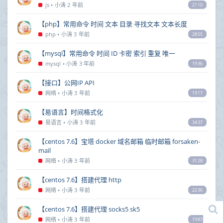
js
•
小涛
2 年前
2110
【php】常用命令 时间 文本 目录 寻找文本 文本长度
php
•
小涛
3 年前
2855
【mysql】常用命令 时间 ID 卡密 索引 重复 唯一
mysql
•
小涛
3 年前
1936
【接口】公网IP API
网络
•
小涛
3 年前
1917
【易语言】时间格式化
易语言
•
小涛
3 年前
3437
【centos 7.6】宝塔 docker 域名邮箱 临时邮箱 forsaken-
mail
网络
•
小涛
3 年前
3128
【centos 7.6】搭建代理 http
网络
•
小涛
3 年前
2236
【centos 7.6】搭建代理 socks5 sk5
网络
•
小涛
3 年前
1987