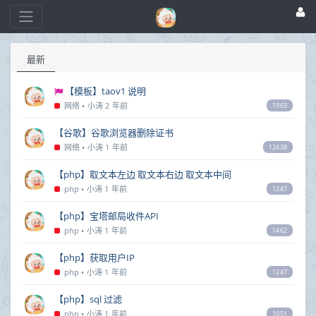
最新
【模板】taov1 说明
网络
•
小涛
2 年前
1969
【谷歌】谷歌浏览器删除证书
网络
•
小涛
1 年前
12438
【php】取文本左边 取文本右边 取文本中间
php
•
小涛
1 年前
1247
【php】宝塔邮局收件API
php
•
小涛
1 年前
1462
【php】获取用户IP
php
•
小涛
1 年前
1247
【php】sql 过滤
php
•
小涛
1 年前
1051