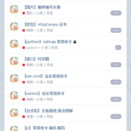
【图片】搬砖编号头像
图片
•
小涛
2 年前
1935
【抓包】HttpCanary 证书
网络
•
小涛
2 年前
2288
【python】sqlmap 常用命令
python
•
小涛
2 年前
4
【接口】时间戳
网络
•
小涛
2 年前
1753
【win cmd】站长常用命令
网络
•
小涛
2 年前
3145
【centos】站长常用命令
网络
•
小涛
2 年前
2088
【台式机】主板跳线 接法图解
资源
•
小涛
2 年前
2918
【js】常用命令 编码 解码